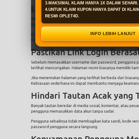
Login Tanpa VPN dengan Ak
4.UNTUK KLAIM KUPON HANYA DAPAT DI KLAI
RESMI OPLET4D.
Akses yang stabil menjadi salah satu kebutuhan utama pengg
tidak berbelit-belit. Namun, akses cepat tetap harus meng
INFO LEBIH LANJUT
Login tanpa VPN sebaiknya dipahami sebagai akses normal 
Pengguna tetap perlu berhati-hati terhadap tautan palsu
Pastikan Link Login Berasa
Sebelum memasukkan username dan password, pengguna perlu 
terlihat mencurigakan. Halaman resmi biasanya memiliki tamp
Jika menemukan halaman yang terlihat berbeda dari biasanya,
Kebiasaan sederhana ini dapat membantu menjaga keamana
Hindari Tautan Acak yang T
Banyak tautan beredar di media sosial, komentar, atau pesa
pengguna memasukkan data akun tanpa sadar.
Pengguna sebaiknya tidak membagikan kata sandi, kode verif
password pengguna secara langsung.
Kenyamanan Pengguna Men