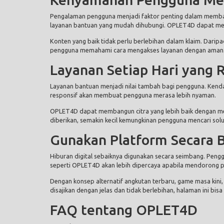
Pengalaman pengguna menjadi faktor penting dalam membangu
layanan bantuan yang mudah dihubungi. OPLET4D dapat mem
Konten yang baik tidak perlu berlebihan dalam klaim. Darip
pengguna memahami cara mengakses layanan dengan aman
Layanan Setiap Hari yang 
Layanan bantuan menjadi nilai tambah bagi pengguna. Kendal
responsif akan membuat pengguna merasa lebih nyaman.
OPLET4D dapat membangun citra yang lebih baik dengan men
diberikan, semakin kecil kemungkinan pengguna mencari solu
Gunakan Platform Secara B
Hiburan digital sebaiknya digunakan secara seimbang. Peng
seperti OPLET4D akan lebih dipercaya apabila mendorong 
Dengan konsep alternatif angkutan terbaru, game masa kini,
disajikan dengan jelas dan tidak berlebihan, halaman ini bis
FAQ tentang OPLET4D
1. Apa itu OPLET4D?