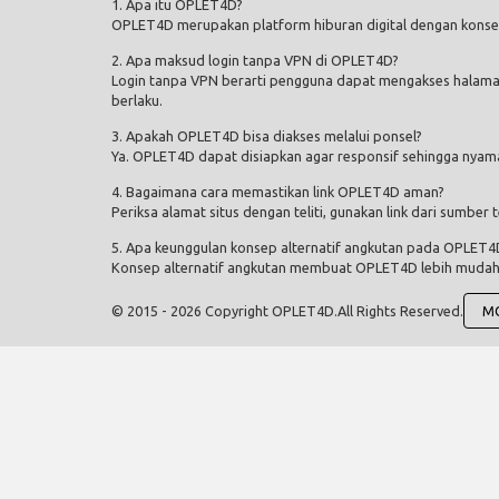
OPLET4D merupakan platform hiburan digital dengan konsep 
2. Apa maksud login tanpa VPN di OPLET4D?
Login tanpa VPN berarti pengguna dapat mengakses halaman 
berlaku.
3. Apakah OPLET4D bisa diakses melalui ponsel?
Ya. OPLET4D dapat disiapkan agar responsif sehingga nyama
4. Bagaimana cara memastikan link OPLET4D aman?
Periksa alamat situs dengan teliti, gunakan link dari sumb
5. Apa keunggulan konsep alternatif angkutan pada OPLET4
Konsep alternatif angkutan membuat OPLET4D lebih mudah dii
© 2015 - 2026 Copyright OPLET4D.
All Rights Reserved.
MO