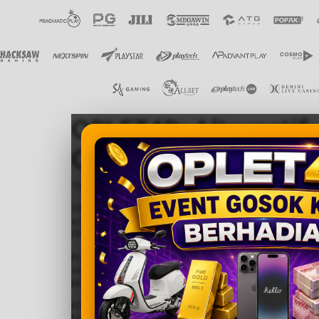
OPLET4D: Alternatif
Game Masa Kini Logi
Temukan
OPLET4D
sebagai jalur akses alternatif terbaru 
OPLET4D hadir dengan konsep yang unik, yaitu menggabungk
orang pada kendaraan sederhana yang dekat dengan suasana j
OPLET4D dapat tampil sebagai platform hiburan online yan
Di era sekarang, pengguna tidak hanya mencari platform ya
yang tidak membingungkan. OPLET4D mencoba membawa pengal
pengguna diajak menikmati hiburan digital dengan rasa yang 
Istilah “login tanpa VPN” dalam pembahasan ini dipahami se
bahwa alamat yang dibuka berasal dari sumber tepercaya, t