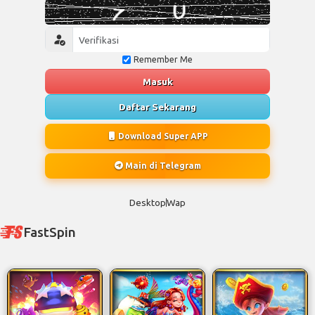
Remember Me
Masuk
Daftar Sekarang
Download Super APP
Main di Telegram
Desktop
Wap
FastSpin