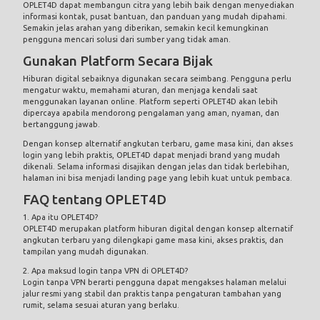
OPLET4D dapat membangun citra yang lebih baik dengan menyediakan
informasi kontak, pusat bantuan, dan panduan yang mudah dipahami.
Semakin jelas arahan yang diberikan, semakin kecil kemungkinan
pengguna mencari solusi dari sumber yang tidak aman.
Gunakan Platform Secara Bijak
Hiburan digital sebaiknya digunakan secara seimbang. Pengguna perlu
mengatur waktu, memahami aturan, dan menjaga kendali saat
menggunakan layanan online. Platform seperti OPLET4D akan lebih
dipercaya apabila mendorong pengalaman yang aman, nyaman, dan
bertanggung jawab.
Dengan konsep alternatif angkutan terbaru, game masa kini, dan akses
login yang lebih praktis, OPLET4D dapat menjadi brand yang mudah
dikenali. Selama informasi disajikan dengan jelas dan tidak berlebihan,
halaman ini bisa menjadi landing page yang lebih kuat untuk pembaca.
FAQ tentang OPLET4D
1. Apa itu OPLET4D?
OPLET4D merupakan platform hiburan digital dengan konsep alternatif
angkutan terbaru yang dilengkapi game masa kini, akses praktis, dan
tampilan yang mudah digunakan.
2. Apa maksud login tanpa VPN di OPLET4D?
Login tanpa VPN berarti pengguna dapat mengakses halaman melalui
jalur resmi yang stabil dan praktis tanpa pengaturan tambahan yang
rumit, selama sesuai aturan yang berlaku.