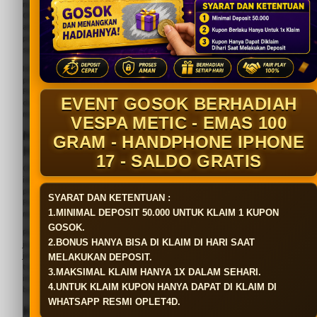
nyaman, informasi yang jelas, serta akses yang tidak membingungkan.
OPLET4D mencoba membawa pengalaman tersebut melalui konsep
alternatif angkutan terbaru yang dilengkapi game masa kini. Artinya,
pengguna diajak menikmati hiburan digital dengan rasa yang lebih
santai, praktis, dan mudah dipahami.
Istilah “login tanpa VPN” dalam pembahasan ini dipahami sebagai
pengalaman akses yang lebih sederhana melalui jalur resmi dan stabil.
Pengguna tetap perlu memastikan bahwa alamat yang dibuka berasal
EVENT GOSOK BERHADIAH
dari sumber tepercaya, tidak menggunakan tautan acak, dan tetap
mematuhi aturan yang berlaku di wilayah masing-masing.
VESPA METIC - EMAS 100
Mengenal OPLET4D sebagai Platform
GRAM - HANDPHONE IPHONE
Hiburan Digital Masa Kini
17 - SALDO GRATIS
OPLET4D dapat diposisikan sebagai platform hiburan digital dengan
identitas yang mudah diingat. Konsep angkutan terbaru menjadi
pembeda karena memberikan kesan dekat, santai, dan familiar.
SYARAT DAN KETENTUAN :
Pengguna seolah diajak naik ke dalam “oplet digital” yang membawa
1.MINIMAL DEPOSIT 50.000 UNTUK KLAIM 1 KUPON
mereka menuju berbagai pilihan hiburan dalam satu akses.
GOSOK.
Platform yang baik seharusnya tidak hanya menarik dari nama, tetapi
2.BONUS HANYA BISA DI KLAIM DI HARI SAAT
juga nyaman digunakan. Halaman utama perlu memiliki navigasi yang
jelas, tombol login yang mudah ditemukan, serta informasi layanan yang
MELAKUKAN DEPOSIT.
tidak membuat pengguna kebingungan. Dengan pendekatan seperti
3.MAKSIMAL KLAIM HANYA 1X DALAM SEHARI.
ini, OPLET4D dapat menjadi pilihan yang lebih ramah bagi pengguna
4.UNTUK KLAIM KUPON HANYA DAPAT DI KLAIM DI
baru maupun pengguna yang sudah terbiasa dengan hiburan online.
WHATSAPP RESMI OPLET4D.
Konsep Alternatif Angkutan yang Mudah