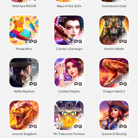
Wild Ape #3258
Ways of the Qilin
Gemstones Gold
Pinata Wins
Geisha's Revenge
Anubis Wrath
Mafia Mayhem
Cocktail Nights
Dragon Hatch 2
Jurassic Kingdom
Mr Treasures Fortune
Queen of Bounty