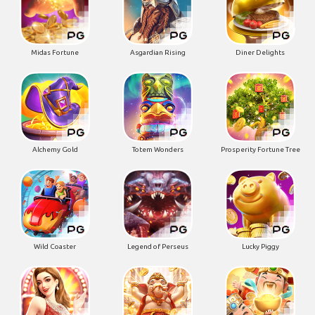
Midas Fortune
Asgardian Rising
Diner Delights
Alchemy Gold
Totem Wonders
Prosperity Fortune Tree
Wild Coaster
Legend of Perseus
Lucky Piggy