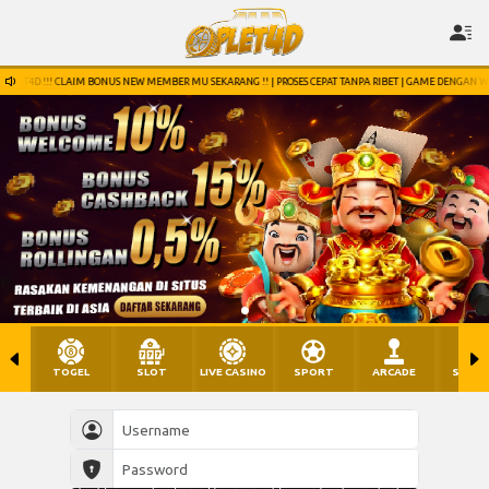
 MEMBER MU SEKARANG !! | PROSES CEPAT TANPA RIBET | GAME DENGAN WINRATE TERTINGGI | INFO LEBIH
TOGEL
SLOT
LIVE CASINO
SPORT
ARCADE
SABU