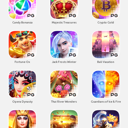
Candy Bonanza
Majestic Treasures
Crypto Gold
Fortune Ox
Jack Frosts Winter
Bali Vacation
Opera Dynasty
Thai River Wonders
Guardians of Ice & Fire