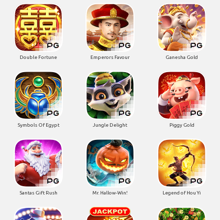
Double Fortune
Emperors Favour
Ganesha Gold
Symbols Of Egypt
Jungle Delight
Piggy Gold
Santas Gift Rush
Mr. Hallow-Win!
Legend of Hou Yi