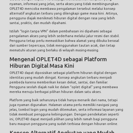
nyaman, informasi yang jelas, serta akses yang tidak membingungkan.
OPLET4D mencoba membawa pengalaman tersebut melalui konsep
alternatif angkutan terbaru yang dilengkapi game masa kini. Artinya,
pengguna diajak menikmati hiburan digital dengan rasa yang lebih
santai, praktis, dan mudah dipahami.
Istilah “login tanpa VPN” dalam pembahasan ini dipahami sebagai
pengalaman akses yang lebih sederhana melalui jalur resmi dan stabil.
Pengguna tetap perlu memastikan bahwa alamat yang dibuka berasal
dari sumber tepercaya, tidak menggunakan tautan acak, dan tetap
mematuhi aturan yang berlaku di wilayah masing-masing.
Mengenal OPLET4D sebagai Platform
Hiburan Digital Masa Kini
OPLET4D dapat diposisikan sebagai platform hiburan digital dengan
identitas yang mudah diingat. Konsep angkutan terbaru menjadi
pembeda karena memberikan kesan dekat, santai, dan familiar.
Pengguna seolah diajak naik ke dalam “oplet digital” yang membawa
mereka menuju berbagai pilihan hiburan dalam satu akses.
Platform yang baik seharusnya tidak hanya menarik dari nama, tetapi
juga nyaman digunakan. Halaman utama perlu memiliki navigasi yang
jelas, tombol login yang mudah ditemukan, serta informasi layanan yang
tidak membuat pengguna kebingungan. Dengan pendekatan seperti
ini, OPLET4D dapat menjadi pilihan yang lebih ramah bagi pengguna
baru maupun pengguna yang sudah terbiasa dengan hiburan online.
Konsep Alternatif Angkutan yang Mudah