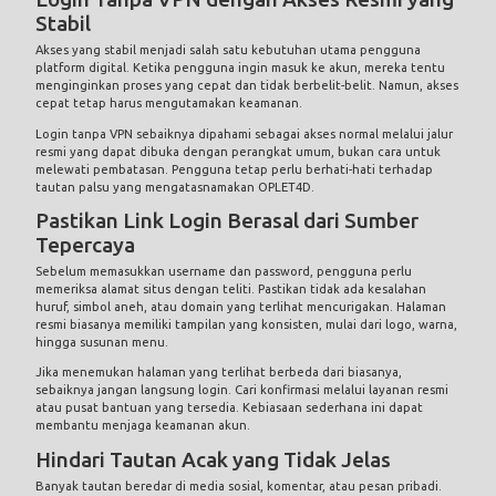
Stabil
Akses yang stabil menjadi salah satu kebutuhan utama pengguna
platform digital. Ketika pengguna ingin masuk ke akun, mereka tentu
menginginkan proses yang cepat dan tidak berbelit-belit. Namun, akses
cepat tetap harus mengutamakan keamanan.
Login tanpa VPN sebaiknya dipahami sebagai akses normal melalui jalur
resmi yang dapat dibuka dengan perangkat umum, bukan cara untuk
melewati pembatasan. Pengguna tetap perlu berhati-hati terhadap
tautan palsu yang mengatasnamakan OPLET4D.
Pastikan Link Login Berasal dari Sumber
Tepercaya
Sebelum memasukkan username dan password, pengguna perlu
memeriksa alamat situs dengan teliti. Pastikan tidak ada kesalahan
huruf, simbol aneh, atau domain yang terlihat mencurigakan. Halaman
resmi biasanya memiliki tampilan yang konsisten, mulai dari logo, warna,
hingga susunan menu.
Jika menemukan halaman yang terlihat berbeda dari biasanya,
sebaiknya jangan langsung login. Cari konfirmasi melalui layanan resmi
atau pusat bantuan yang tersedia. Kebiasaan sederhana ini dapat
membantu menjaga keamanan akun.
Hindari Tautan Acak yang Tidak Jelas
Banyak tautan beredar di media sosial, komentar, atau pesan pribadi.