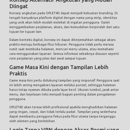
Diingat
Konsep angkutan pada OPLET4D dapat menjadi kekuatan branding. Di
tengah banyaknya platform digital dengan nama yang mirip, identitas
yang unik akan lebih mudah melekat di ingatan pengguna. Oplet
menggambarkan perjalanan, akses, dan kemudahan berpindah dari satu
tujuan ke tujuan lain.
Dalam konteks digital, konsep ini dapat diterjemahkan sebagai akses
praktis menuju berbagai fitur hiburan. Pengguna tidak perlu merasa
rumit saat membuka halaman, mencari menu utama, atau memahami
cara menggunakan layanan. Semua informasi sebaiknya disusun seperti
rute perjalanan yang jelas dari awal sampai tujuan.
Game Masa Kini dengan Tampilan Lebih
Praktis
Game masa kini perlu didukung tampilan yang responsif. Pengguna saat
ini lebih sering mengakses layanan melalui ponsel, sehingga halaman
harus tetap nyaman dibuka pada layar kecil. Ukuran tombol, jarak antar
menu, dan kejelasan teks menjadi bagian penting dalam pengalaman
pengguna.
OPLET4D akan terasa lebih profesional apabila menghadirkan halaman
yang ringan, cepat, dan tidak terlalu padat. Tampilan yang sederhana
dapat membantu pengguna fokus pada fitur utama tanpa terganggu
oleh elemen yang berlebihan.
Login Tanpa VPN dengan Akses Resmi yang