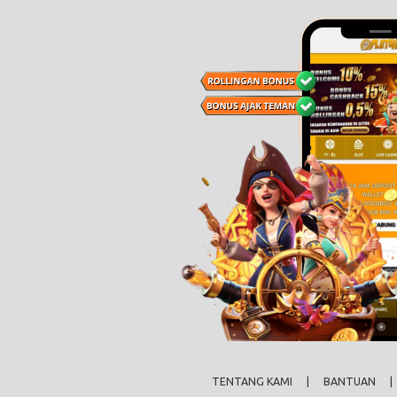
TENTANG KAMI
|
BANTUAN
|