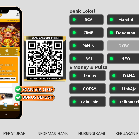
Bank Lokal
DBS
NOBU
Sinarmas
Mega
Superbank
E Money & Pulsa
Jenius
DANA
GOPAY
LinkAja
Lain-lain
Telkomse
PERATURAN
|
INFORMASI BANK
|
HUBUNGI KAMI
|
KEBIJAKAN P