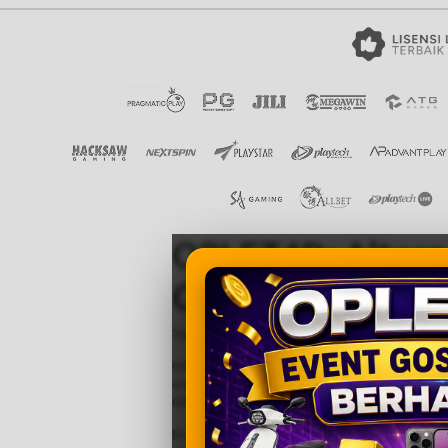
OPLET4D: Altern
Game Masa Kini 
Temukan
OPLET4D
sebagai jalur akses alterna
OPLET4D hadir dengan konsep yang unik, yaitu
orang pada kendaraan sederhana yang dekat deng
OPLET4D dapat tampil sebagai platform hibura
Di era sekarang, pengguna tidak hanya mencari
yang tidak membingungkan. OPLET4D mencoba me