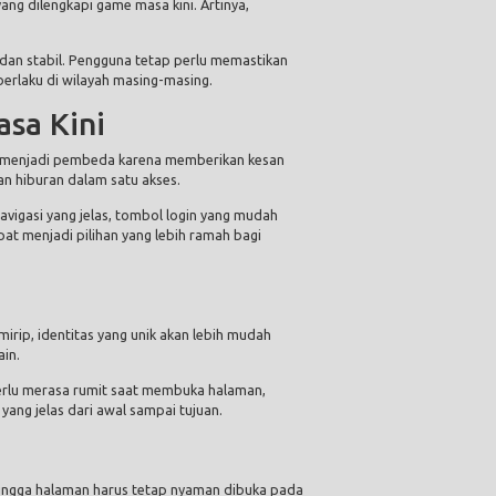
 dan stabil. Pengguna tetap perlu memastikan
erlaku di wilayah masing-masing.
sa Kini
ru menjadi pembeda karena memberikan kesan
an hiburan dalam satu akses.
avigasi yang jelas, tombol login yang mudah
t menjadi pilihan yang lebih ramah bagi
rip, identitas yang unik akan lebih mudah
ain.
 perlu merasa rumit saat membuka halaman,
ang jelas dari awal sampai tujuan.
ehingga halaman harus tetap nyaman dibuka pada