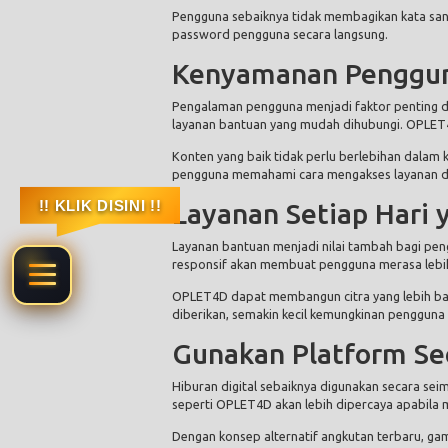
Pengguna sebaiknya tidak membagikan kata sandi
password pengguna secara langsung.
Kenyamanan Penggun
Pengalaman pengguna menjadi faktor penting da
layanan bantuan yang mudah dihubungi. OPLET
Konten yang baik tidak perlu berlebihan dalam 
pengguna memahami cara mengakses layanan 
Layanan Setiap Hari 
!! KLIK DISINI !!
Layanan bantuan menjadi nilai tambah bagi peng
responsif akan membuat pengguna merasa lebi
OPLET4D dapat membangun citra yang lebih bai
diberikan, semakin kecil kemungkinan pengguna 
Gunakan Platform Sec
Hiburan digital sebaiknya digunakan secara se
seperti OPLET4D akan lebih dipercaya apabil
Dengan konsep alternatif angkutan terbaru, gam
disajikan dengan jelas dan tidak berlebihan, ha