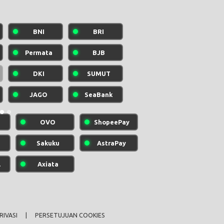
Maybank
Mestika
UOB
BluBCA
OVO
ShopeePay
Sakuku
AstraPay
l
Axiata
RIVASI
|
PERSETUJUAN COOKIES