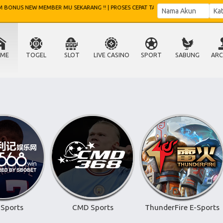
NEW MEMBER MU SEKARANG !! | PROSES CEPAT TANPA RIBET | GAME DENGAN WINRATE 
ME
TOGEL
SLOT
LIVE CASINO
SPORT
SABUNG
ARC
Sports
CMD Sports
ThunderFire E-Sports