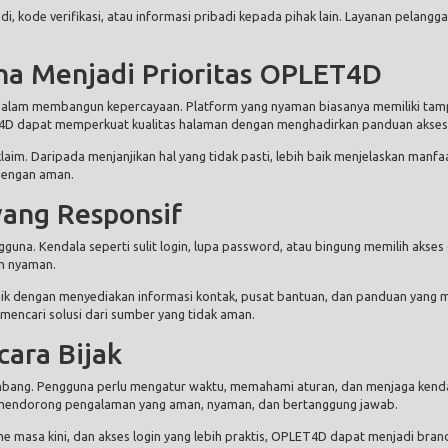
, kode verifikasi, atau informasi pribadi kepada pihak lain. Layanan pelangg
a Menjadi Prioritas OPLET4D
lam membangun kepercayaan. Platform yang nyaman biasanya memiliki tampila
4D dapat memperkuat kualitas halaman dengan menghadirkan panduan akses,
klaim. Daripada menjanjikan hal yang tidak pasti, lebih baik menjelaskan man
dengan aman.
yang Responsif
guna. Kendala seperti sulit login, lupa password, atau bingung memilih akses
h nyaman.
k dengan menyediakan informasi kontak, pusat bantuan, dan panduan yang m
mencari solusi dari sumber yang tidak aman.
ara Bijak
imbang. Pengguna perlu mengatur waktu, memahami aturan, dan menjaga kenda
a mendorong pengalaman yang aman, nyaman, dan bertanggung jawab.
e masa kini, dan akses login yang lebih praktis, OPLET4D dapat menjadi bran
laman ini bisa menjadi landing page yang lebih kuat untuk pembaca.