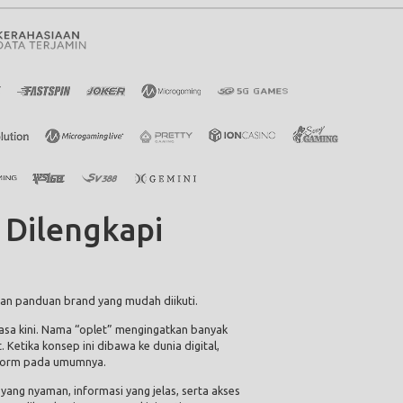
 Dilengkapi
 dan panduan brand yang mudah diikuti.
asa kini. Nama “oplet” mengingatkan banyak
Ketika konsep ini dibawa ke dunia digital,
atform pada umumnya.
ang nyaman, informasi yang jelas, serta akses
g dilengkapi game masa kini. Artinya,