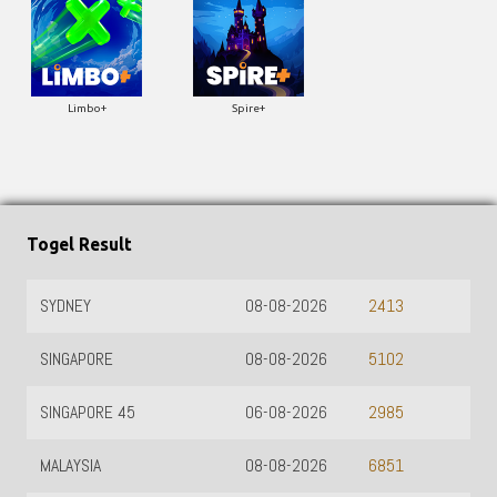
Limbo+
Spire+
Togel Result
SYDNEY
08-08-2026
2413
SINGAPORE
08-08-2026
5102
SINGAPORE 45
06-08-2026
2985
MALAYSIA
08-08-2026
6851