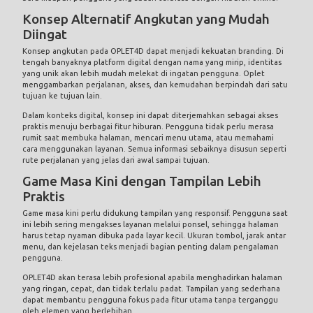
Konsep Alternatif Angkutan yang Mudah
Diingat
Konsep angkutan pada OPLET4D dapat menjadi kekuatan branding. Di
tengah banyaknya platform digital dengan nama yang mirip, identitas
yang unik akan lebih mudah melekat di ingatan pengguna. Oplet
menggambarkan perjalanan, akses, dan kemudahan berpindah dari satu
tujuan ke tujuan lain.
Dalam konteks digital, konsep ini dapat diterjemahkan sebagai akses
praktis menuju berbagai fitur hiburan. Pengguna tidak perlu merasa
rumit saat membuka halaman, mencari menu utama, atau memahami
cara menggunakan layanan. Semua informasi sebaiknya disusun seperti
rute perjalanan yang jelas dari awal sampai tujuan.
Game Masa Kini dengan Tampilan Lebih
Praktis
Game masa kini perlu didukung tampilan yang responsif. Pengguna saat
ini lebih sering mengakses layanan melalui ponsel, sehingga halaman
harus tetap nyaman dibuka pada layar kecil. Ukuran tombol, jarak antar
menu, dan kejelasan teks menjadi bagian penting dalam pengalaman
pengguna.
OPLET4D akan terasa lebih profesional apabila menghadirkan halaman
yang ringan, cepat, dan tidak terlalu padat. Tampilan yang sederhana
dapat membantu pengguna fokus pada fitur utama tanpa terganggu
oleh elemen yang berlebihan.