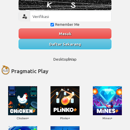
Remember Me
Masuk
Daftar Sekarang
Desktop
Wap
Pragmatic Play
Chicken+
Plinko+
Mines+