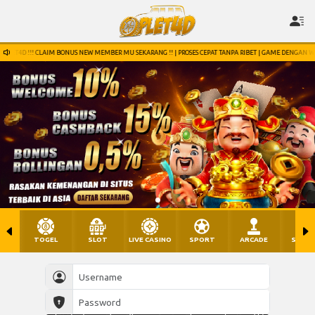
 CLAIM BONUS NEW MEMBER MU SEKARANG !! | PROSES CEPAT TANPA RIBET | GAME DENGAN WINRATE TERTIN
TOGEL
SLOT
LIVE CASINO
SPORT
ARCADE
SABU