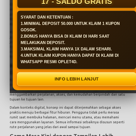
17 - SALDO GRATIS
OPLET4D dapat diposisikan sebagai platform hiburan digital dengan
identitas yang mudah diingat. Konsep angkutan terbaru menjadi
pembeda karena memberikan kesan dekat, santai, dan familiar.
SYARAT DAN KETENTUAN :
Pengguna seolah diajak naik ke dalam “oplet digital” yang membawa
1.MINIMAL DEPOSIT 50.000 UNTUK KLAIM 1 KUPON
mereka menuju berbagai pilihan hiburan dalam satu akses.
GOSOK.
Platform yang baik seharusnya tidak hanya menarik dari nama, tetapi
2.BONUS HANYA BISA DI KLAIM DI HARI SAAT
juga nyaman digunakan. Halaman utama perlu memiliki navigasi yang
jelas, tombol login yang mudah ditemukan, serta informasi layanan yang
MELAKUKAN DEPOSIT.
tidak membuat pengguna kebingungan. Dengan pendekatan seperti
3.MAKSIMAL KLAIM HANYA 1X DALAM SEHARI.
ini, OPLET4D dapat menjadi pilihan yang lebih ramah bagi pengguna
4.UNTUK KLAIM KUPON HANYA DAPAT DI KLAIM DI
baru maupun pengguna yang sudah terbiasa dengan hiburan online.
WHATSAPP RESMI OPLET4D.
Konsep Alternatif Angkutan yang Mudah
Diingat
INFO LEBIH LANJUT
Konsep angkutan pada OPLET4D dapat menjadi kekuatan branding. Di
tengah banyaknya platform digital dengan nama yang mirip, identitas
yang unik akan lebih mudah melekat di ingatan pengguna. Oplet
menggambarkan perjalanan, akses, dan kemudahan berpindah dari satu
tujuan ke tujuan lain.
Dalam konteks digital, konsep ini dapat diterjemahkan sebagai akses
praktis menuju berbagai fitur hiburan. Pengguna tidak perlu merasa
rumit saat membuka halaman, mencari menu utama, atau memahami
cara menggunakan layanan. Semua informasi sebaiknya disusun seperti
rute perjalanan yang jelas dari awal sampai tujuan.