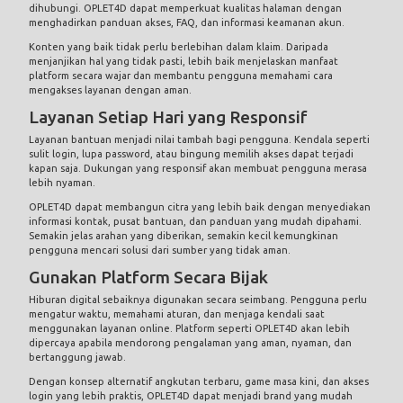
dihubungi. OPLET4D dapat memperkuat kualitas halaman dengan
menghadirkan panduan akses, FAQ, dan informasi keamanan akun.
Konten yang baik tidak perlu berlebihan dalam klaim. Daripada
menjanjikan hal yang tidak pasti, lebih baik menjelaskan manfaat
platform secara wajar dan membantu pengguna memahami cara
mengakses layanan dengan aman.
Layanan Setiap Hari yang Responsif
Layanan bantuan menjadi nilai tambah bagi pengguna. Kendala seperti
sulit login, lupa password, atau bingung memilih akses dapat terjadi
kapan saja. Dukungan yang responsif akan membuat pengguna merasa
lebih nyaman.
OPLET4D dapat membangun citra yang lebih baik dengan menyediakan
informasi kontak, pusat bantuan, dan panduan yang mudah dipahami.
Semakin jelas arahan yang diberikan, semakin kecil kemungkinan
pengguna mencari solusi dari sumber yang tidak aman.
Gunakan Platform Secara Bijak
Hiburan digital sebaiknya digunakan secara seimbang. Pengguna perlu
mengatur waktu, memahami aturan, dan menjaga kendali saat
menggunakan layanan online. Platform seperti OPLET4D akan lebih
dipercaya apabila mendorong pengalaman yang aman, nyaman, dan
bertanggung jawab.
Dengan konsep alternatif angkutan terbaru, game masa kini, dan akses
login yang lebih praktis, OPLET4D dapat menjadi brand yang mudah