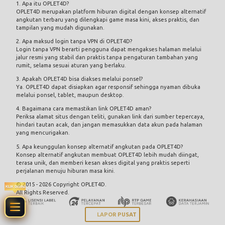
1. Apa itu OPLET4D?
OPLET4D merupakan platform hiburan digital dengan konsep alternatif
angkutan terbaru yang dilengkapi game masa kini, akses praktis, dan
tampilan yang mudah digunakan.
2. Apa maksud login tanpa VPN di OPLET4D?
Login tanpa VPN berarti pengguna dapat mengakses halaman melalui
jalur resmi yang stabil dan praktis tanpa pengaturan tambahan yang
rumit, selama sesuai aturan yang berlaku.
3. Apakah OPLET4D bisa diakses melalui ponsel?
Ya. OPLET4D dapat disiapkan agar responsif sehingga nyaman dibuka
melalui ponsel, tablet, maupun desktop.
4. Bagaimana cara memastikan link OPLET4D aman?
Periksa alamat situs dengan teliti, gunakan link dari sumber tepercaya,
hindari tautan acak, dan jangan memasukkan data akun pada halaman
yang mencurigakan.
5. Apa keunggulan konsep alternatif angkutan pada OPLET4D?
Konsep alternatif angkutan membuat OPLET4D lebih mudah diingat,
terasa unik, dan memberi kesan akses digital yang praktis seperti
perjalanan menuju hiburan masa kini.
© 2015 - 2026 Copyright OPLET4D.
KLIK DISINI
All Rights Reserved.
LAPOR PUSAT