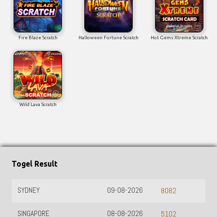
Fire Blaze Scratch
Halloween Fortune Scratch
Hot Gems Xtreme Scratch
Wild Lava Scratch
Togel Result
SYDNEY
09-08-2026
8082
SINGAPORE
08-08-2026
5102