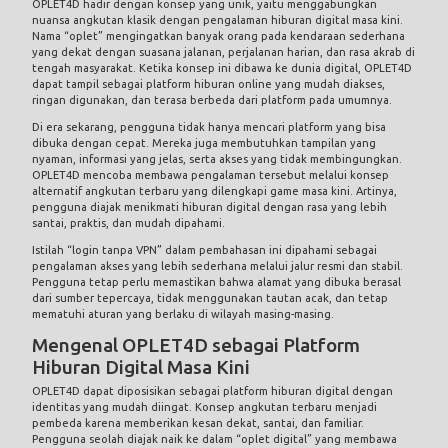
OPLET4D hadir dengan konsep yang unik, yaitu menggabungkan
nuansa angkutan klasik dengan pengalaman hiburan digital masa kini.
Nama “oplet” mengingatkan banyak orang pada kendaraan sederhana
yang dekat dengan suasana jalanan, perjalanan harian, dan rasa akrab di
tengah masyarakat. Ketika konsep ini dibawa ke dunia digital, OPLET4D
dapat tampil sebagai platform hiburan online yang mudah diakses,
ringan digunakan, dan terasa berbeda dari platform pada umumnya.
Di era sekarang, pengguna tidak hanya mencari platform yang bisa
dibuka dengan cepat. Mereka juga membutuhkan tampilan yang
nyaman, informasi yang jelas, serta akses yang tidak membingungkan.
OPLET4D mencoba membawa pengalaman tersebut melalui konsep
alternatif angkutan terbaru yang dilengkapi game masa kini. Artinya,
pengguna diajak menikmati hiburan digital dengan rasa yang lebih
santai, praktis, dan mudah dipahami.
Istilah “login tanpa VPN” dalam pembahasan ini dipahami sebagai
pengalaman akses yang lebih sederhana melalui jalur resmi dan stabil.
Pengguna tetap perlu memastikan bahwa alamat yang dibuka berasal
dari sumber tepercaya, tidak menggunakan tautan acak, dan tetap
mematuhi aturan yang berlaku di wilayah masing-masing.
Mengenal OPLET4D sebagai Platform
Hiburan Digital Masa Kini
OPLET4D dapat diposisikan sebagai platform hiburan digital dengan
identitas yang mudah diingat. Konsep angkutan terbaru menjadi
pembeda karena memberikan kesan dekat, santai, dan familiar.
Pengguna seolah diajak naik ke dalam “oplet digital” yang membawa