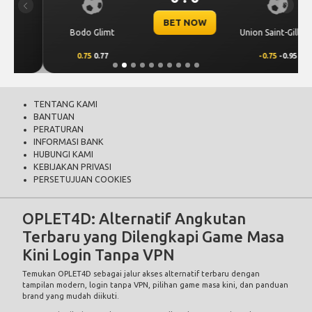
Previous
Next
BET NOW
Bodo Glimt
Union Saint-Gilloise
0.75
0.77
-0.75
-0.95
TENTANG KAMI
BANTUAN
PERATURAN
INFORMASI BANK
HUBUNGI KAMI
KEBIJAKAN PRIVASI
PERSETUJUAN COOKIES
OPLET4D: Alternatif Angkutan
Terbaru yang Dilengkapi Game Masa
Kini Login Tanpa VPN
Temukan
OPLET4D
sebagai jalur akses alternatif terbaru dengan
tampilan modern, login tanpa VPN, pilihan game masa kini, dan panduan
brand yang mudah diikuti.